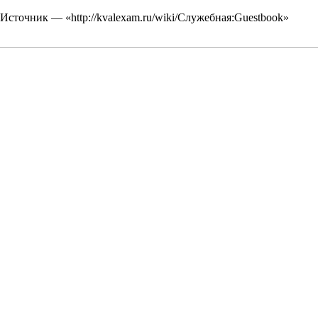
Источник — «
http://kvalexam.ru/wiki/Служебная:Guestbook
»